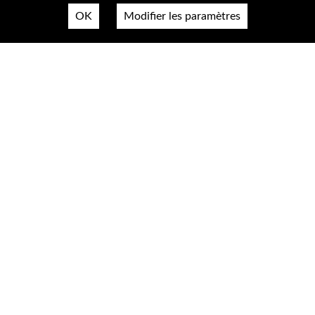
OK
Modifier les paramètres
Nous contacter
Plan du site
Mentions légales & confidentialité
Accessibilté
Cookies
A propos