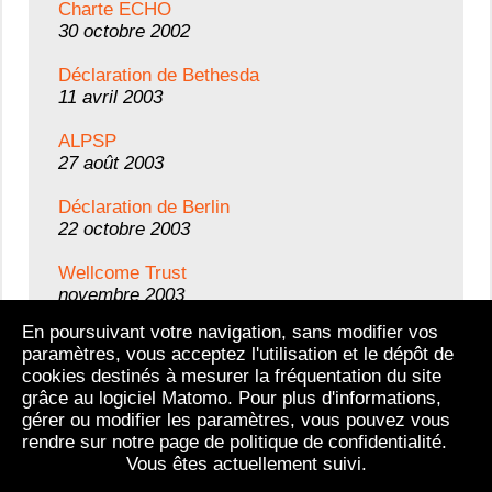
Charte ECHO
30 octobre 2002
Déclaration de Bethesda
11 avril 2003
ALPSP
27 août 2003
Déclaration de Berlin
22 octobre 2003
Wellcome Trust
novembre 2003
En poursuivant votre navigation, sans modifier vos
InterAcademy Panel
paramètres, vous acceptez l'utilisation et le dépôt de
4 décembre 2003
cookies destinés à mesurer la fréquentation du site
grâce au logiciel Matomo. Pour plus d'informations,
gérer ou modifier les paramètres, vous pouvez vous
Tous les textes
rendre sur notre page de politique de confidentialité.
Vous êtes actuellement suivi.