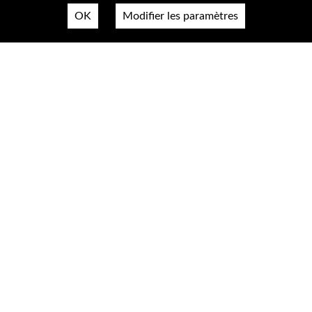
OK
Modifier les paramètres
Nous contacter
Plan du site
Mentions légales & confidentialité
Accessibilté
Cookies
A propos