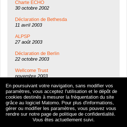
Charte ECHO
30 octobre 2002
Déclaration de Bethesda
11 avril 2003
ALPSP
27 août 2003
Déclaration de Berlin
22 octobre 2003
Wellcome Trust
novembre 2003
En poursuivant votre navigation, sans modifier vos
InterAcademy Panel
paramètres, vous acceptez l'utilisation et le dépôt de
4 décembre 2003
cookies destinés à mesurer la fréquentation du site
grâce au logiciel Matomo. Pour plus d'informations,
gérer ou modifier les paramètres, vous pouvez vous
Tous les textes
rendre sur notre page de politique de confidentialité.
Vous êtes actuellement suivi.