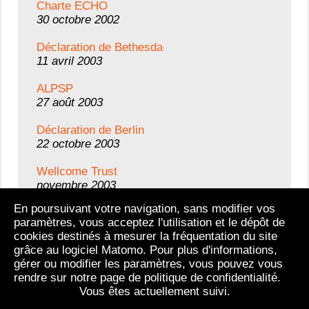
Charte ECHO
30 octobre 2002
Déclaration de Bethesda
11 avril 2003
ALPSP
27 août 2003
Déclaration de Berlin
22 octobre 2003
Wellcome Trust
novembre 2003
En poursuivant votre navigation, sans modifier vos
InterAcademy Panel
paramètres, vous acceptez l'utilisation et le dépôt de
4 décembre 2003
cookies destinés à mesurer la fréquentation du site
grâce au logiciel Matomo. Pour plus d'informations,
gérer ou modifier les paramètres, vous pouvez vous
Tous les textes
rendre sur notre page de politique de confidentialité.
Vous êtes actuellement suivi.