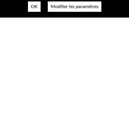
OK
Modifier les paramètres
Nous contacter
Plan du site
Mentions légales & confidentialité
Accessibilté
Cookies
A propos