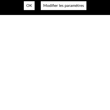
OK
Modifier les paramètres
Nous contacter
Plan du site
Mentions légales & confidentialité
Accessibilté
Cookies
A propos