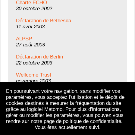
Charte ECHO
30 octobre 2002
Déclaration de Bethesda
11 avril 2003
ALPSP
27 août 2003
Déclaration de Berlin
22 octobre 2003
Wellcome Trust
novembre 2003
En poursuivant votre navigation, sans modifier vos
InterAcademy Panel
paramètres, vous acceptez l'utilisation et le dépôt de
4 décembre 2003
cookies destinés à mesurer la fréquentation du site
grâce au logiciel Matomo. Pour plus d'informations,
gérer ou modifier les paramètres, vous pouvez vous
Tous les textes
rendre sur notre page de politique de confidentialité.
Vous êtes actuellement suivi.