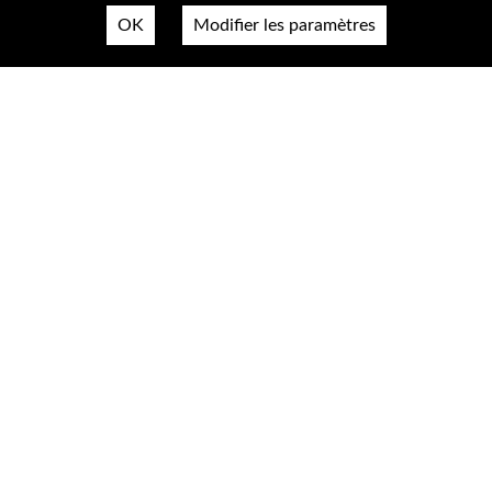
OK
Modifier les paramètres
Nous contacter
Plan du site
Mentions légales & confidentialité
Accessibilté
Cookies
A propos