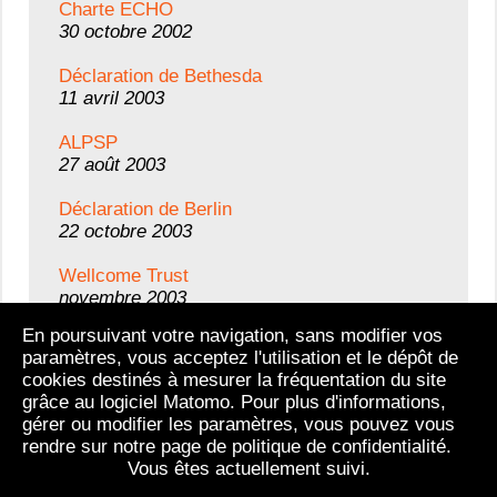
Charte ECHO
30 octobre 2002
Déclaration de Bethesda
11 avril 2003
ALPSP
27 août 2003
Déclaration de Berlin
22 octobre 2003
Wellcome Trust
novembre 2003
En poursuivant votre navigation, sans modifier vos
InterAcademy Panel
paramètres, vous acceptez l'utilisation et le dépôt de
4 décembre 2003
cookies destinés à mesurer la fréquentation du site
grâce au logiciel Matomo. Pour plus d'informations,
gérer ou modifier les paramètres, vous pouvez vous
Tous les textes
rendre sur notre page de politique de confidentialité.
Vous êtes actuellement suivi.